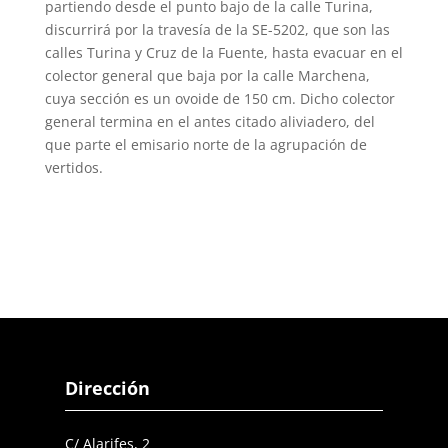
partiendo desde el punto bajo de la calle Turina,
discurrirá por la travesía de la SE-5202, que son las
calles Turina y Cruz de la Fuente, hasta evacuar en el
colector general que baja por la calle Marchena,
cuya sección es un ovoide de 150 cm. Dicho colector
general termina en el antes citado aliviadero, del
que parte el emisario norte de la agrupación de
vertidos.
Dirección
C/ Alarifes, 2