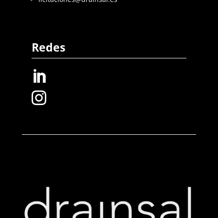
Redes

