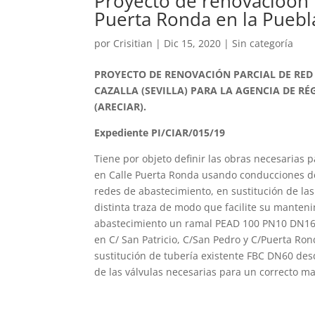
Proyecto de renovacioón 
Puerta Ronda en la Puebla 
por
Crisitian
|
Dic 15, 2020
|
Sin categoría
PROYECTO DE RENOVACIÓN PARCIAL DE RED
CAZALLA (SEVILLA) PARA
LA AGENCIA DE RÉ
(ARECIAR).
Expediente PI/CIAR/015/19
Tiene por objeto definir las obras necesarias 
en Calle Puerta Ronda usando conducciones de
redes de abastecimiento, en sustitución de la
distinta traza de modo que facilite su manteni
abastecimiento un ramal PEAD 100 PN10 DN160,
en C/ San Patricio, C/San Pedro y C/Puerta Ro
sustitución de tubería existente FBC DN60 desd
de las válvulas necesarias para un correcto ma