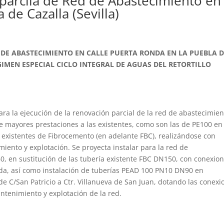
parcila de Red de Abastecimiento en 
de Cazalla (Sevilla)
 DE ABASTECIMIENTO EN CALLE PUERTA RONDA EN LA PUEBLA 
GIMEN ESPECIAL CICLO INTEGRAL DE AGUAS DEL RETORTILLO
para la ejecución de la renovación parcial de la red de abastecimie
 mayores prestaciones a las existentes, como son las de PE100 en
s existentes de Fibrocemento (en adelante FBC), realizándose con
miento y explotación. Se proyecta instalar para la red de
 en sustitución de las tubería existente FBC DN150, con conexio
nda, así como instalación de tuberías PEAD 100 PN10 DN90 en
e C/San Patricio a Ctr. Villanueva de San Juan, dotando las conexi
ntenimiento y explotación de la red.