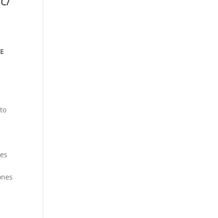
c/
DE
nto
nes
ones