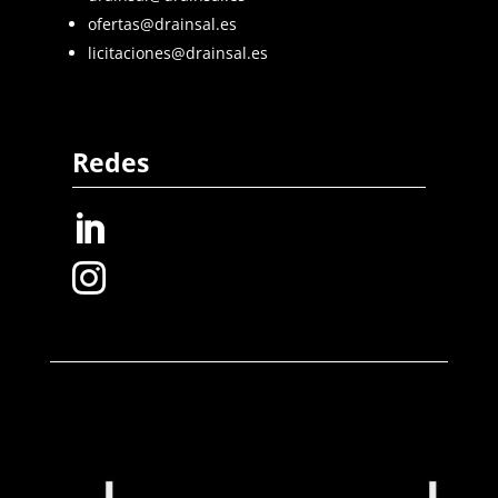
ofertas@drainsal.es
licitaciones@drainsal.es
Redes

