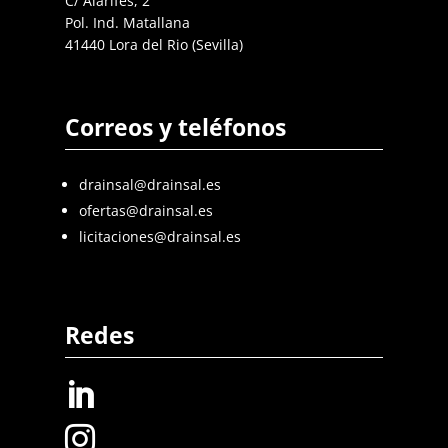
C/ Alarifes, 2
Pol. Ind. Matallana
41440 Lora del Rio (Sevilla)
Correos y teléfonos
drainsal@drainsal.es
ofertas@drainsal.es
licitaciones@drainsal.es
Redes

