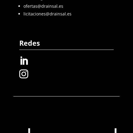
ofertas@drainsal.es
licitaciones@drainsal.es
Redes

