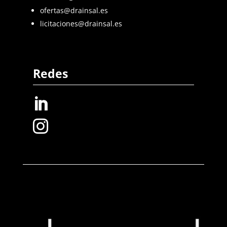
ofertas@drainsal.es
licitaciones@drainsal.es
Redes

