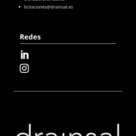
licitaciones@drainsal.es
Redes

