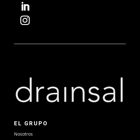


EL GRUPO
Nosotros