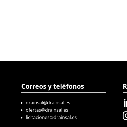
Correos y teléfonos
R
drainsal@drainsal.es
ofertas@drainsal.es
licitaciones@drainsal.es