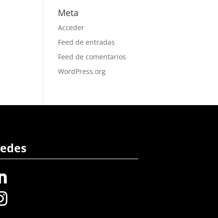
Meta
Acceder
Feed de entradas
Feed de comentarios
WordPress.org
edes

