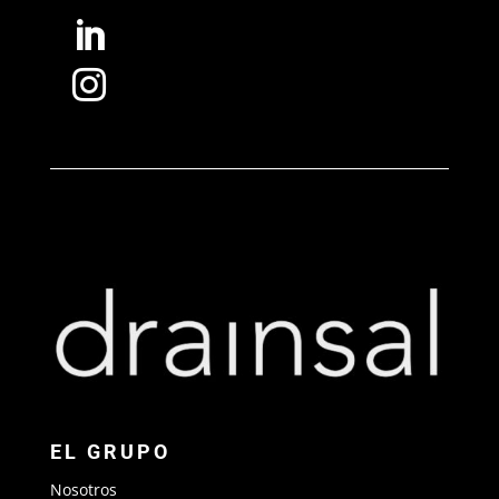


EL GRUPO
Nosotros