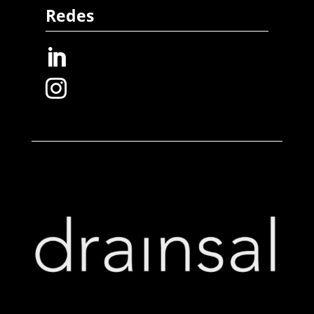
Redes

