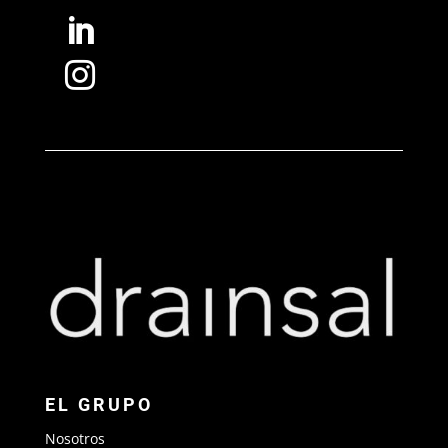


EL GRUPO
Nosotros