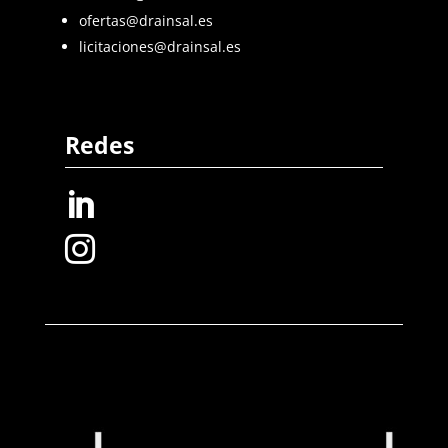
ofertas@drainsal.es
licitaciones@drainsal.es
Redes

