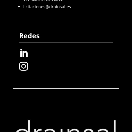
licitaciones@drainsal.es
Redes

