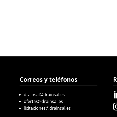
Correos y teléfonos
R
drainsal@drainsal.es
ofertas@drainsal.es
licitaciones@drainsal.es