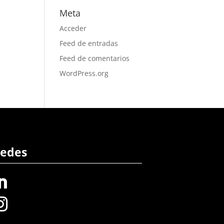
Meta
Acceder
Feed de entradas
Feed de comentarios
WordPress.org
edes

