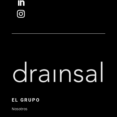


EL GRUPO
Nosotros