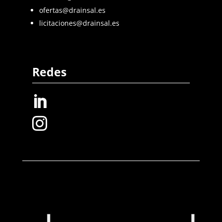
ofertas@drainsal.es
licitaciones@drainsal.es
Redes

