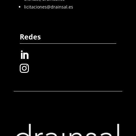
licitaciones@drainsal.es
Redes

