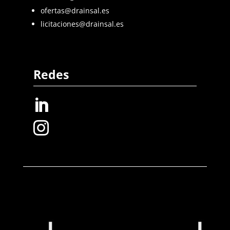
ofertas@drainsal.es
licitaciones@drainsal.es
Redes

