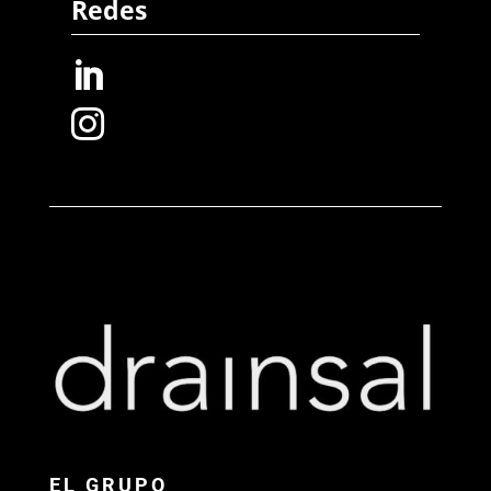
Redes


EL GRUPO