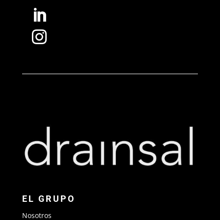


EL GRUPO
Nosotros