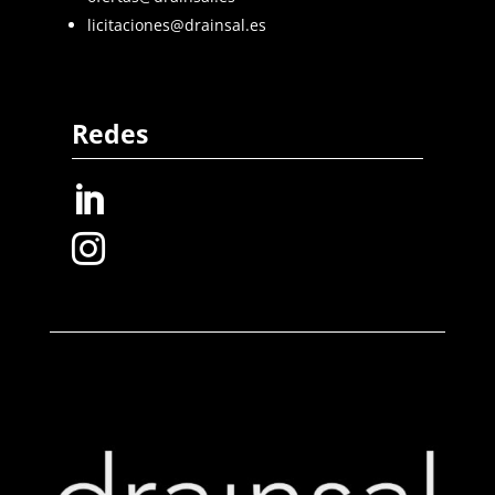
licitaciones@drainsal.es
Redes

