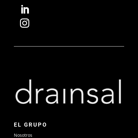


EL GRUPO
Nosotros