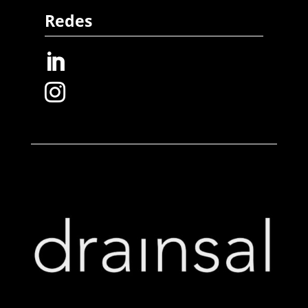
Redes

