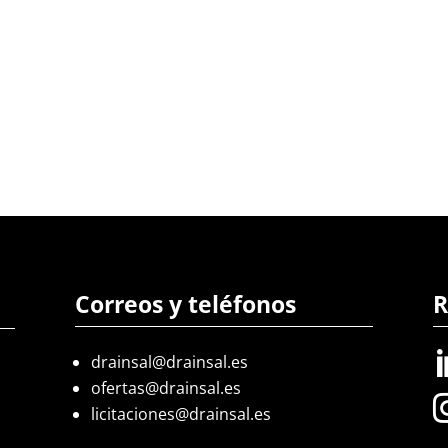
Correos y teléfonos
R
drainsal@drainsal.es
ofertas@drainsal.es
licitaciones@drainsal.es