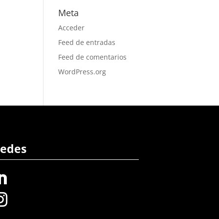
Meta
Acceder
Feed de entradas
Feed de comentarios
WordPress.org
edes

