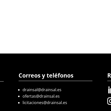
Correos y teléfonos
R
drainsal@drainsal.es
ofertas@drainsal.es
licitaciones@drainsal.es