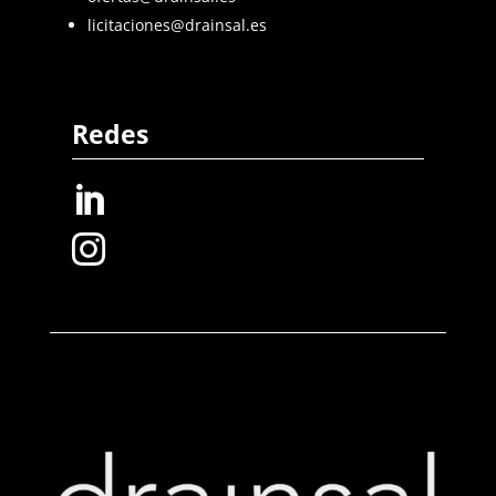
licitaciones@drainsal.es
Redes

