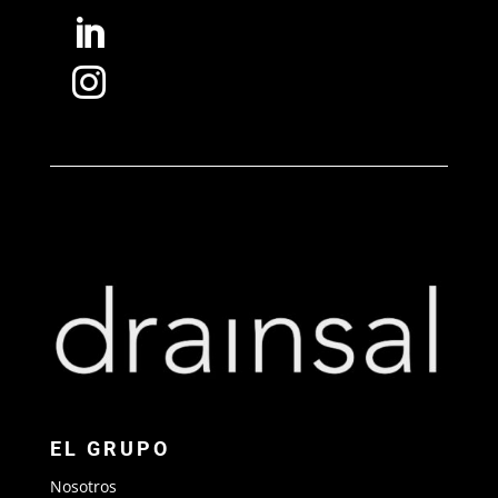


EL GRUPO
Nosotros