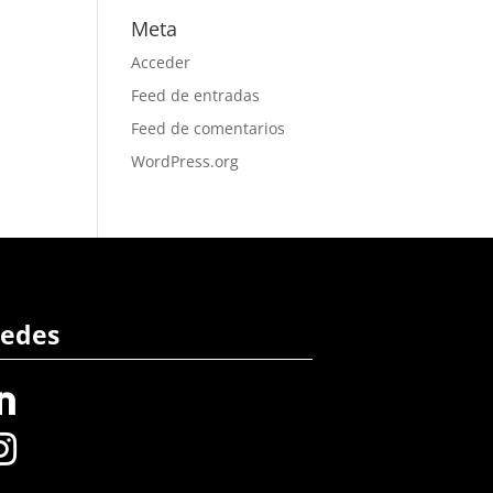
Meta
Acceder
Feed de entradas
Feed de comentarios
WordPress.org
edes

