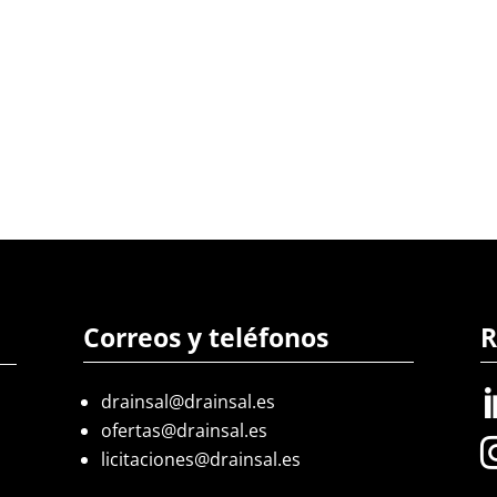
Correos y teléfonos
R
drainsal@drainsal.es
ofertas@drainsal.es
licitaciones@drainsal.es