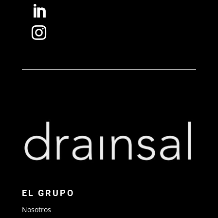


EL GRUPO
Nosotros