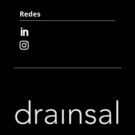
Redes

