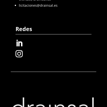
licitaciones@drainsal.es
Redes

