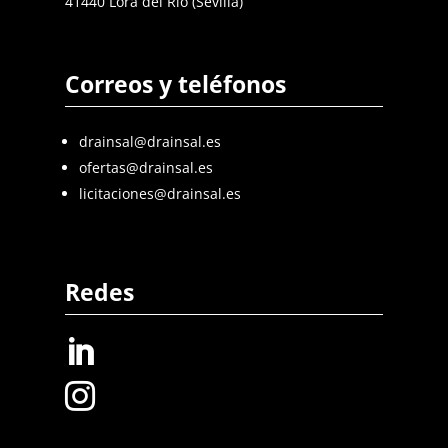
41440 Lora del Rio (Sevilla)
Correos y teléfonos
drainsal@drainsal.es
ofertas@drainsal.es
licitaciones@drainsal.es
Redes

