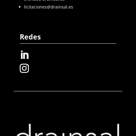
licitaciones@drainsal.es
Redes

