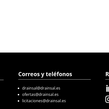
Correos y teléfonos
R
drainsal@drainsal.es
ofertas@drainsal.es
licitaciones@drainsal.es