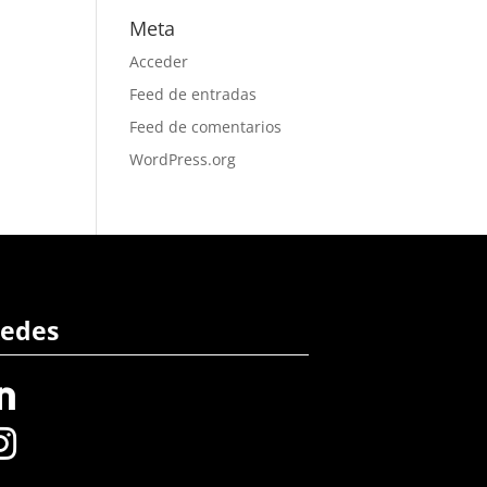
Meta
Acceder
Feed de entradas
Feed de comentarios
WordPress.org
edes

