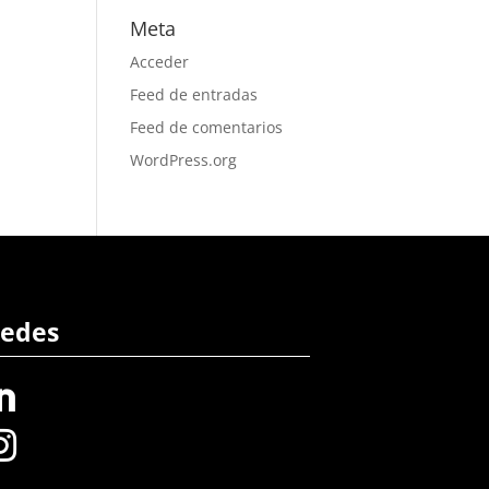
Meta
Acceder
Feed de entradas
Feed de comentarios
WordPress.org
edes

