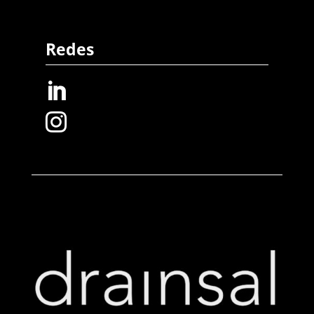
Redes

