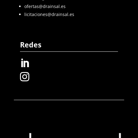
ofertas@drainsal.es
licitaciones@drainsal.es
Redes

